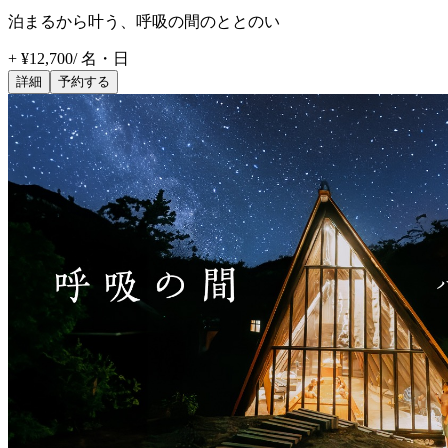
泊まるから叶う、呼吸の間のととのい
+ ¥12,700
/
名・日
詳細
予約する