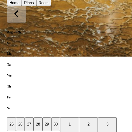
Home
Plans
Room
Aug 2026
Su
Mo
Tu
We
Th
Fr
Sa
25
26
27
28
29
30
1
2
3