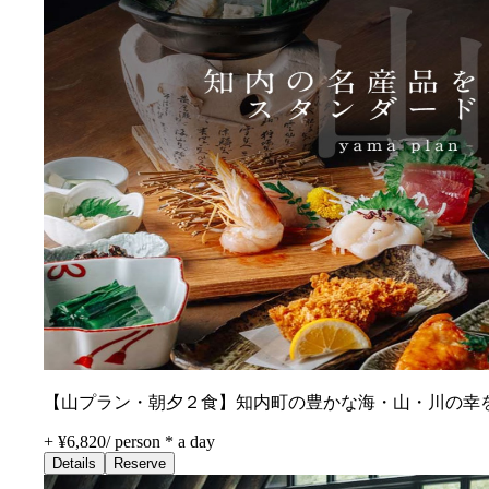
【山プラン・朝夕２食】知内町の豊かな海・山・川の幸
+ ¥6,820
/
person * a day
Details
Reserve