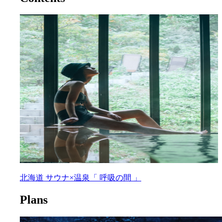
北海道 サウナ×温泉「 呼吸の間 」
Plans