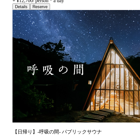
+ ¥12,700
/
person * a day
Details
Reserve
【日帰り】-呼吸の間- パブリックサウナ